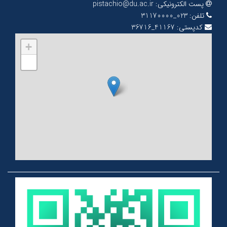
پست الکترونیکی:
pistachio@du.ac.ir
تلفن:
023_31170000
کدپستی:
41167_36716
+
−