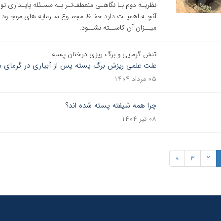
نظریـه دوم بـا نگاهـی منعطف‌تـر بـه مسـئله پایـداری تو
آنچـه اهمیـت دارد حفـظ مجمـوع سـرمایه های موجـود در 
میــزان آن کاســته نشــود.
تنش گرمایی و برگ ریزی درختان پسته
علت علمی ریزش برگ پسته پس از آبیاری در گرمای 
۰۵ مرداد ۱۴۰۴
چرا همه شیفته پسته شده اند؟
۰۸ تیر ۱۴۰۴
»
3
2