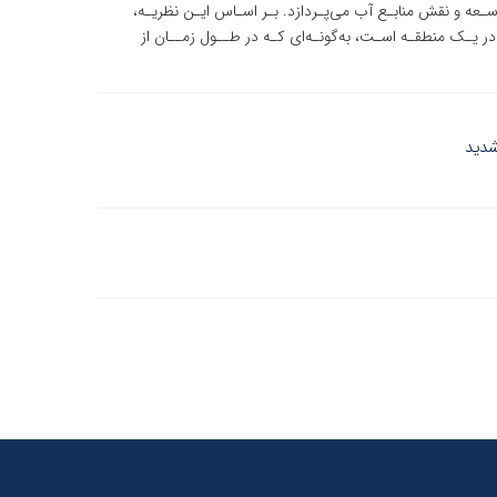
سـعه و نقش منابـع آب می‌پـردازد. بـر اسـاس ایـن نظریـه،
یـک منطقـه اسـت، به‌گونـه‌ای کـه در طــول زمــان از
شدید