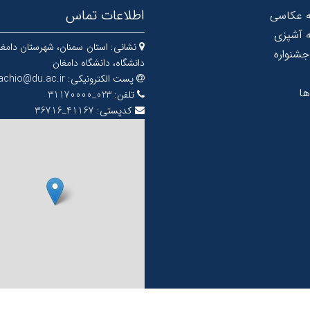
اطلاعات تماس
ه عکاسی
 آشپزی
نشانی:
استان سمنان، شهرستان دامغا
جشنواره
دانشگاه، دانشگاه دامغان
پست الکترونیکی:
tachio@du.ac.ir
ها
تلفن:
023_31170000
کدپستی:
41167_36716