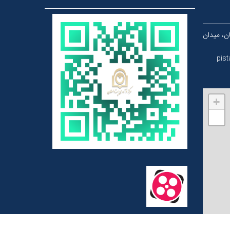
ن، میدان
pis
+
−