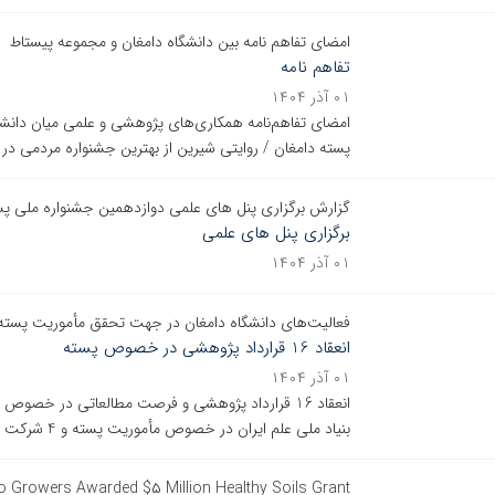
امضای تفاهم نامه بین دانشگاه دامغان و مجموعه پیستاط
تفاهم نامه
۰۱ آذر ۱۴۰۴
امضای تفاهم‌نامه همکاری‌های پژوهشی و علمی میان دانش
پسته دامغان / روایتی شیرین از بهترین جشنواره مردمی در 
گزارش برگزاری پنل های علمی دوازدهمین جشنواره ملی پست
برگزاری پنل های علمی
۰۱ آذر ۱۴۰۴
ﻓﻌﺎﻟﻴﺖﻫﺎی ﺩﺍﻧﺸﮕﺎﻩ ﺩﺍﻣﻐﺎﻥ ﺩﺭ ﺟﻬﺖ ﺗﺤﻘﻖ ﻣﺄﻣﻮﺭﯾﺖ ﭘﺴﺘﻪ
ﺍﻧﻌﻘﺎﺩ 16 ﻗﺮﺍﺭﺩﺍﺩ پژوهشی ﺩﺭ ﺧﺼﻮﺹ ﭘﺴﺘﻪ
۰۱ آذر ۱۴۰۴
ﺍﻧﻌﻘﺎﺩ 16 ﻗﺮﺍﺭﺩﺍﺩ پژوهشی ﻭ ﻓﺮﺻﺖ ﻣﻄﺎﻟﻌﺎﺗﯽ ﺩﺭ ﺧ
ﺑﻨﻴﺎﺩ ﻣﻠﯽ ﻋﻠﻢ ﺍﯾﺮﺍﻥ ﺩﺭ ﺧﺼﻮﺹ ﻣﺄﻣﻮﺭﯾﺖ ﭘﺴﺘﻪ و 4 شرکت فناور مرکز نوآوری پسته در مرکز رشد دانشگاه دامغان
o Growers Awarded $۵ Million Healthy Soils Grant