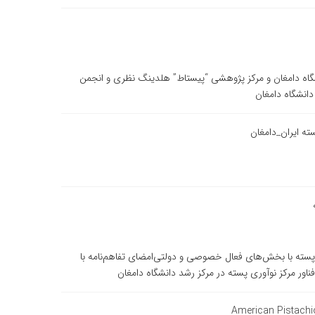
گاه دامغان و مرکز پژوهشی “پیستاط” هلدینگ نظری و انجمن
دانشگاه دامغان
ه ایران_دامغان
ﺼﻮﺹ ﭘﺴﺘﻪ ﺑﺎ ﺑﺨﺶﻫﺎی ﻓﻌﺎﻝ ﺧﺼﻮﺻﯽ ﻭ ﺩﻭﻟﺘﯽﺍﻣﻀﺎی ﺗﻔﺎﻫﻢﻧﺎﻣﻪ ﺑﺎ
American Pistachi