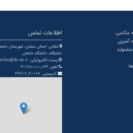
اطلاعات تماس
ه عکاسی
 آشپزی
نشانی:
استان سمنان، شهرستان دامغا
جشنواره
دانشگاه، دانشگاه دامغان
پست الکترونیکی:
tachio@du.ac.ir
ها
تلفن:
023_31170000
کدپستی:
41167_36716