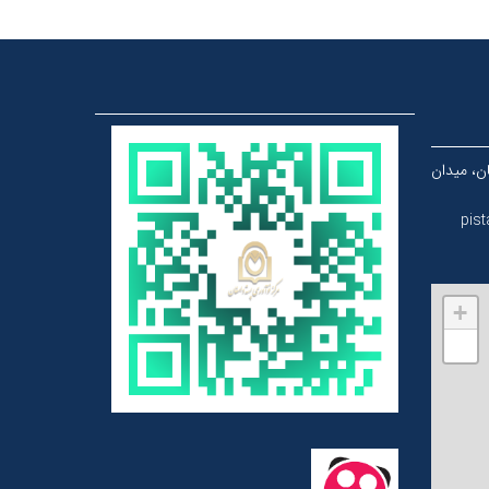
ن، میدان
pis
+
−