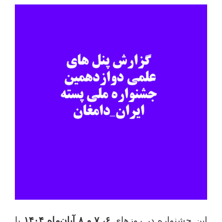
این جشنواره در روزهای
۶
،
۷
و
۸
آبان‌ماه
۱۴۰۴
با