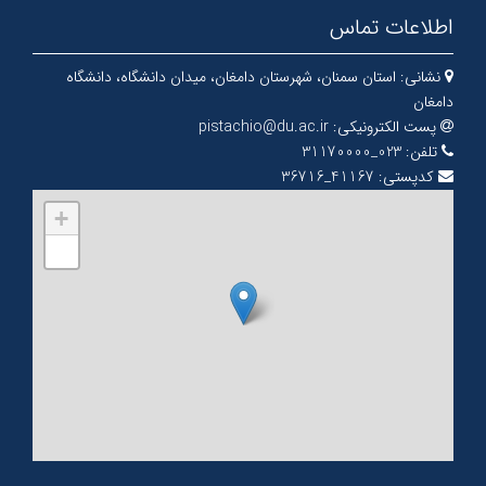
اطلاعات تماس
نشانی:
استان سمنان، شهرستان دامغان، میدان دانشگاه، دانشگاه
دامغان
پست الکترونیکی:
pistachio@du.ac.ir
تلفن:
023_31170000
کدپستی:
41167_36716
+
−