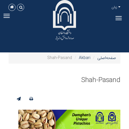
زبان
ggle
Toggle
tion
navigation
صفحه‌اصلی
Akbari
Shah-Pasand
Shah-Pasand