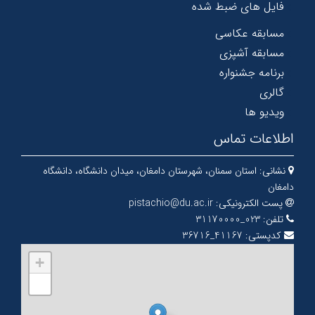
فایل های ضبط شده
مسابقه عکاسی
مسابقه آشپزی
برنامه جشنواره
گالری
ویدیو ها
اطلاعات تماس
نشانی:
استان سمنان، شهرستان دامغان، میدان دانشگاه، دانشگاه
دامغان
پست الکترونیکی:
pistachio@du.ac.ir
تلفن:
023_31170000
کدپستی:
41167_36716
+
−